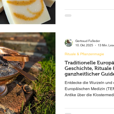
schützt und pflegt. Und das
künstlicher Produkte. Das 
bringt uns zurück zu einem
natürlicher Pflege.
Gertraud Fußeder
10. Okt. 2025
13 Min. Les
Rituale & Pflanzenmagie
Traditionelle Europ
Geschichte, Rituale 
ganzheitlicher Guid
Entdecke die Wurzeln und d
Europäischen Medizin (TEM
Antike über die Klostermed
zu moderner Phytotherapie.
für heimische Räucher-Kräu