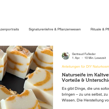
nzenportraits
Signaturenlehre & Pflanzenwesen
Rituale & P
Kräuter
SPIRIT of NATURE
feel it
-
live it
-
love it
Rezepte für die Hausapotheke
Anleitungen für DIY Naturkosm
Gertraud Fußeder
1. Apr.
10 Min. Lesezeit
Anleitungen für DIY Naturkosm
Naturseife im Kaltv
Vorteile & Unterschi
Es gibt Dinge, die uns sofor
bringen – zu uns selbst, z
Wissen. Die Herstellung vo
Ein Handwerk, das uns seit 