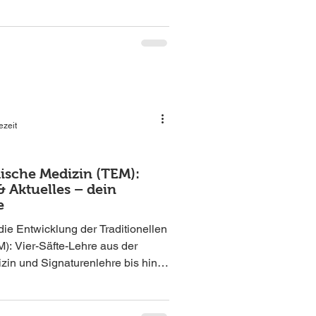
 gerade heute, in einer Welt voller
stille Comeback der Naturseife
 Gefühl von Echtheit und
ezeit
äische Medizin (TEM):
& Aktuelles – dein
e
ie Entwicklung der Traditionellen
): Vier-Säfte-Lehre aus der
izin und Signaturenlehre bis hin
 Inclusive Rituale & einem Guide
ter.