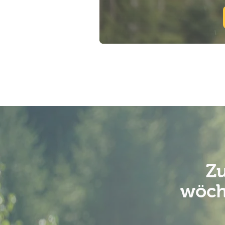
Zu
wöch