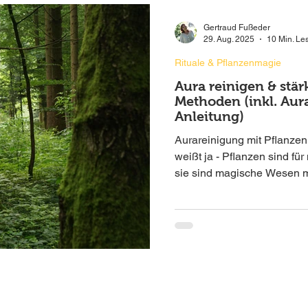
Gertraud Fußeder
29. Aug. 2025
10 Min. Le
Rituale & Pflanzenmagie
Aura reinigen & stä
Methoden (inkl. Aur
Anleitung)
Aurareinigung mit Pflanze
weißt ja - Pflanzen sind für
sie sind magische Wesen m
energetischer Wirkung 🌀✨ I
energetische Signatur beson
dein Feld klärt, ordnet und 
„unter die Haut“ gehen, ist k