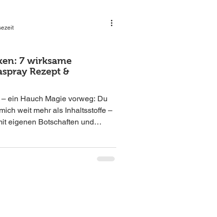
sezeit
rken: 7 wirksame
aspray Rezept &
n – ein Hauch Magie vorweg: Du
 mich weit mehr als Inhaltsstoffe –
it eigenen Botschaften und
n Aurasprays entfaltet sich ihre
ders stark – als feiner Duft, der
stärkt. Dass Düfte so schnell
ein Zufall...