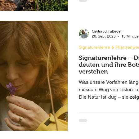
Gertraud Fußeder
20. Sept. 2025
13 Min. Le
Signaturenlehre & Pflanzenwe
Signaturenlehre – D
deuten und ihre Bot
verstehen
Was unsere Vorfahren längs
müssen: Weg von Listen-L
Die Natur ist klug – sie ze
können. Signaturenlehre bri
dein Urvertrauen – naturve