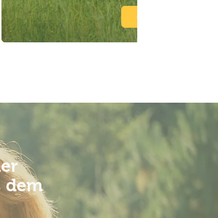
👉 mehr erfahren
ner
s dem