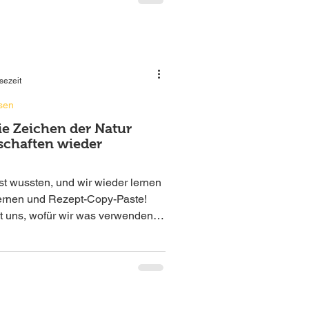
sezeit
sen
ie Zeichen der Natur
schaften wieder
t wussten, und wir wieder lernen
ernen und Rezept-Copy-Paste!
igt uns, wofür wir was verwenden
ngt dich zurück ins Fühlen und in
rbunden, selbstbestimmt, weiblich.