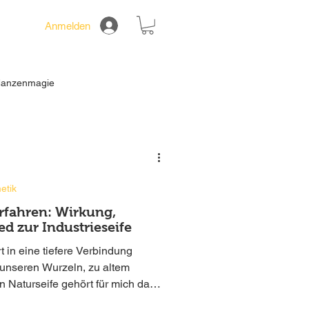
Anmelden
flanzenmagie
etik
etik
erfahren: Wirkung,
ed zur Industrieseife
t in eine tiefere Verbindung
u unseren Wurzeln, zu altem
n Naturseife gehört für mich dazu.
Jahrhunderten begleitet, reinigt,