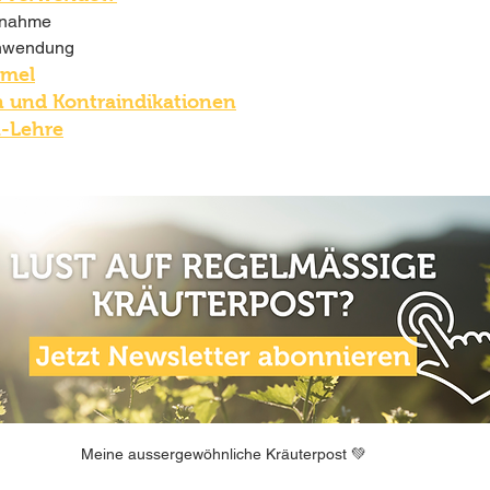
innahme
Anwendung
ymel
 und Kontraindikationen
M-Lehre
Meine aussergewöhnliche Kräuterpost 💚