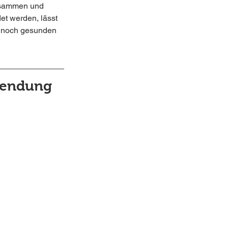
usammen und 
et werden, lässt 
u noch gesunden 
wendung 