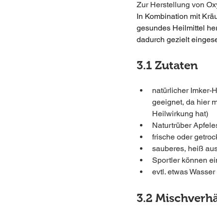
Zur Herstellung von Ox
In Kombination mit Kräu
gesundes Heilmittel her
dadurch gezielt einges
​3.1 Zutaten
natürlicher Imker-
geeignet, da hier m
Heilwirkung hat)
Naturtrüber Apfeles
frische oder getroc
sauberes, heiß au
Sportler können ei
evtl. etwas Wasser
3.2 Mischverhä