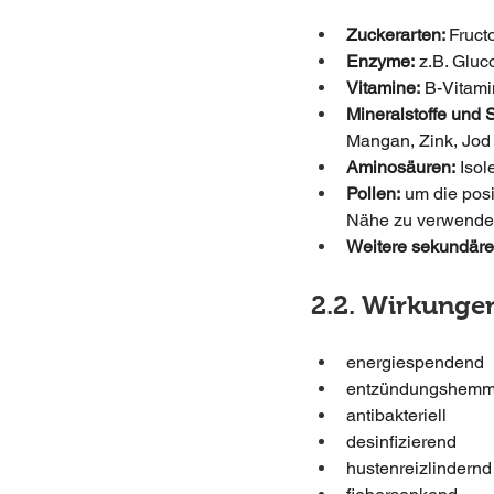
Zuckerarten: 
Fruct
Enzyme:
 z.B. Glu
Vitamine:
 B-Vitami
Mineralstoffe und
Mangan, Zink, Jod
Aminosäuren:
 Iso
Pollen:
 um die posi
Nähe zu verwend
Weitere sekundäre 
2.2. Wirkunge
energiespendend
entzündungshem
antibakteriell
desinfizierend
hustenreizlindernd