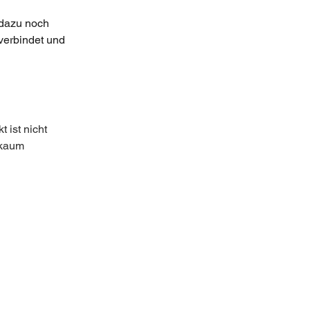
 dazu noch 
verbindet und 
 ist nicht 
 kaum 