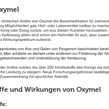
Oxymel
d römischen Antike war Oxymel die Basismedikation für zahlreic
ig Möglichkeiten gab, Heil- oder Lebensmittel haltbar zu machen
 Honig oder Essig zurück, um aus diesen Arzneien herzustellen.
Apfelessig allein sind schon ein Heilmittel für sich, aber zusa
es Wirkungsspektrum aufweist. 
ppokrates von Kos und Galen von Pergamon beschrieben bereit
 Man schätzte es damals unter anderem zur Förderung der Abw
gsbeschwerden und Unterstützung der Verdauung.
der Antike nutzten die über 200 Inhaltsstoffe des Honigs als iso
che Leistung zu steigern. Neue Forschungsergebnisse bestätigen
Zusammenhang mit sportlicher Aktivität.
toffe und Wirkungen von Oxymel
fe: