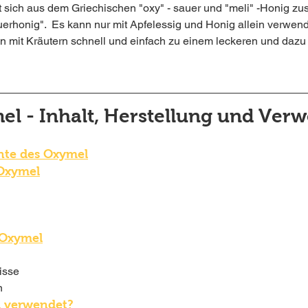
 sich aus dem Griechischen "oxy" - sauer und "meli" -Honig z
erhonig".  Es kann nur mit Apfelessig und Honig allein verwend
on mit Kräutern schnell und einfach zu einem leckeren und daz
mel - Inhalt, Herstellung und Ver
chte des Oxymel
 Oxymel
 Oxymel
isse
n
l verwendet?