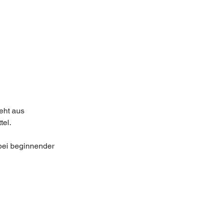
eht aus 
tel.
 bei beginnender 