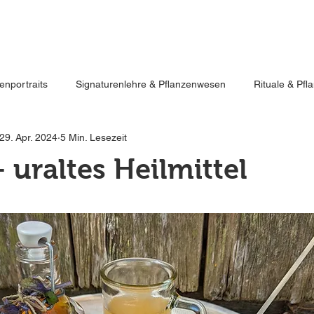
enportraits
Signaturenlehre & Pflanzenwesen
Rituale & Pf
Kräuter
SPIRIT of NATURE
feel it
-
live it
-
love it
29. Apr. 2024
5 Min. Lesezeit
Rezepte für die Hausapotheke
Anleitungen für DIY Naturkosmet
 uraltes Heilmittel