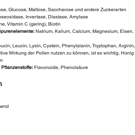
ose, Glucose, Maltose, Saccharose und andere Zuckerarten
coseoxidase, Invertase, Diastase, Amylase
ne, Vitamin C (gering), Biotin
 Spurenelemente:
 Natrium, Kalium, Calcium, Magnesium, Eisen, 
leucin, Leucin, Lysin, Cystein, Phenylalanin, Tryptophan, Argini
tive Wirkung der Pollen nutzen zu können, ist es wichtig, Honig
en
Pflanzenstoffe:
 Flavonoide, Phenolsäure
n
mend