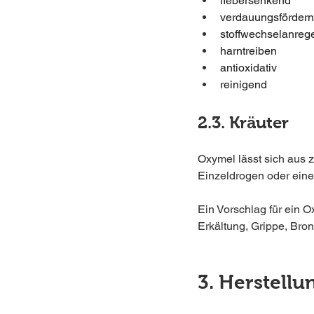
fiebersenkend
verdauungsförder
stoffwechselanreg
harntreiben
antioxidativ
reinigend
2.3. Kräuter
Oxymel lässt sich aus 
Einzeldrogen oder eine
Ein Vorschlag für ein 
Erkältung, Grippe, Bro
3. Herstell