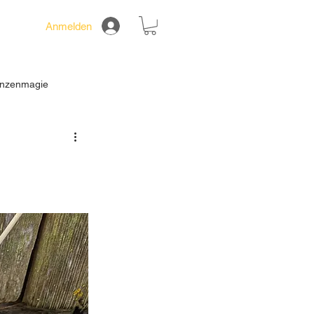
Anmelden
lanzenmagie
ik