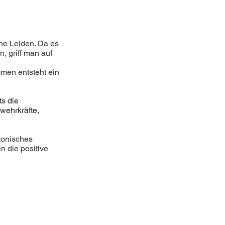
he Leiden. Da es 
, griff man auf 
mmen entsteht ein 
s die 
ehrkräfte, 
tonisches 
 die positive 