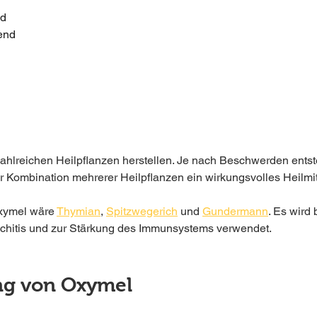
nd
end
zahlreichen Heilpflanzen herstellen. Je nach Beschwerden entst
r Kombination mehrerer Heilpflanzen ein wirkungsvolles Heilmit
Oxymel wäre 
Thymian
, 
Spitzwegerich
 und 
Gundermann
. Es wird
nchitis und zur Stärkung des Immunsystems verwendet.
ung von Oxymel