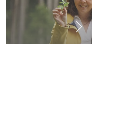
🌿 Ausbildung ganzheitliche
Kräuterpädagogin
Werde zertifizierte
Kräuterpädagogin
Disclaimer und