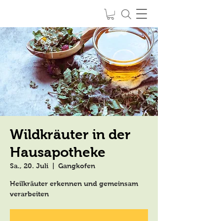
Kräuter
SPIRIT of NATURE
feel it
-
live it
-
love it
Wildkräuter in der
Hausapotheke
Sa., 20. Juli
  |  
Gangkofen
Heilkräuter erkennen und gemeinsam
verarbeiten