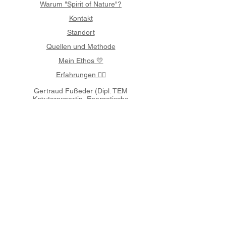
Warum "Spirit of Nature"?
Kontakt
Standort
Quellen und Methode
Mein Ethos 💛
Erfahrungen 🧚‍♀️
Gertraud Fußeder (
Dipl. TEM
Kräuterexpertin,
Energetische
Heilerin,
THEKI® Bewusstseinstrainerin)
Holzhäuseln 8
D-84140 Gangkofen
📞
+49 8722 910 346
📱
+49 1602 273 129
📥
info@kraeuter-son.de
INFO
Datenschutz