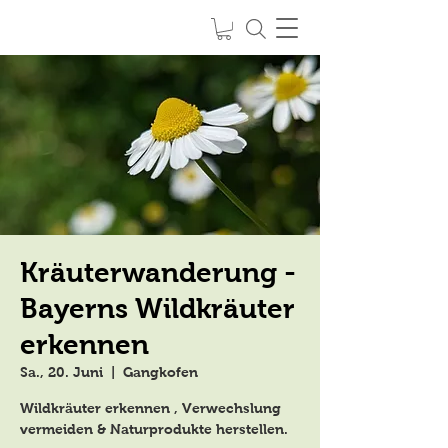
Kräuter
SPIRIT of NATURE
feel it
-
live it
-
love it
Kräuterwanderung -
Bayerns Wildkräuter
erkennen
Sa., 20. Juni
  |  
Gangkofen
Wildkräuter erkennen , Verwechslung
vermeiden & Naturprodukte herstellen.