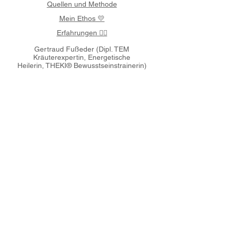
Quellen und Methode
Mein Ethos 💛
Erfahrungen 🧚‍♀️
Gertraud Fußeder (
Dipl. TEM
Kräuterexpertin,
Energetische
Heilerin,
THEKI® Bewusstseinstrainerin)
Holzhäuseln 8
D-84140 Gangkofen
📞
+49 8722 910 346
📱
+49 1602 273 129
📥
info@kraeuter-son.de
INFO
Datenschutz
Impressum
AGB
Widerruf beim Kauf von Waren