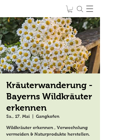
Kräuter
SPIRIT of NATURE
feel it
-
live it
-
love it
Kräuterwanderung -
Bayerns Wildkräuter
erkennen
Sa., 17. Mai
  |  
Gangkofen
Wildkräuter erkennen , Verwechslung
vermeiden & Naturprodukte herstellen.