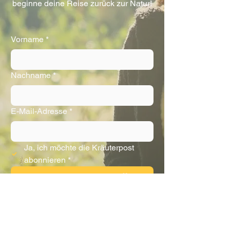
aktuelle Pflanzenbotschaften. Werde
jetzt Teil von "Spirit of Nature" und
beginne deine Reise zurück zur Natur!
Vorname
*
Nachname
*
E-Mail-Adresse
*
Ja, ich möchte die Kräuterpost 
abonnieren
*
Kräuterpost abonnieren 💚
Unsicher? Mehr über Kräuterpost erfahren