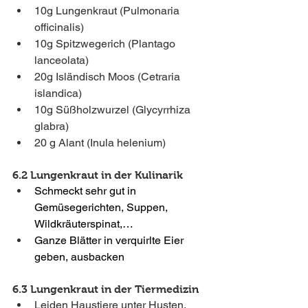
10g Lungenkraut (Pulmonaria 
officinalis)
10g Spitzwegerich (Plantago 
lanceolata)
20g Isländisch Moos (Cetraria 
islandica)
10g Süßholzwurzel (Glycyrrhiza 
glabra)
20 g Alant (Inula helenium) 
6.2 Lungenkraut in der Kulinarik
Schmeckt sehr gut in 
Gemüsegerichten, Suppen, 
Wildkräuterspinat,… 
Ganze Blätter in verquirlte Eier 
geben, ausbacken 
6.3 Lungenkraut in der Tiermedizin
Leiden Haustiere unter Husten, 