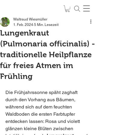
Waltraud Wiesmüller
1. Feb. 2024
5 Min. Lesezeit
Lungenkraut
Kräuter
(Pulmonaria officinalis) -
SPIRIT of NATURE
traditionelle Heilpflanze
feel it
-
live it
-
love it
für freies Atmen im
Frühling
Die Frühjahrssonne späht zaghaft 
durch den Vorhang aus Bäumen, 
während sich auf dem feuchten 
Waldboden die ersten Farbtupfer 
entdecken lassen: Rosa und violett 
glänzen kleine Blüten zwischen 