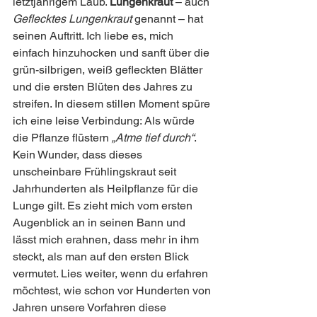
letztjährigem Laub. 
Lungenkraut
 – auch 
Geflecktes Lungenkraut
 genannt – hat 
seinen Auftritt. Ich liebe es, mich 
einfach hinzuhocken und sanft über die 
grün-silbrigen, weiß gefleckten Blätter 
und die ersten Blüten des Jahres zu 
streifen. In diesem stillen Moment spüre 
ich eine leise Verbindung: Als würde 
die Pflanze flüstern 
„Atme tief durch“
. 
Kein Wunder, dass dieses 
unscheinbare Frühlingskraut seit 
Jahrhunderten als Heilpflanze für die 
Lunge gilt. Es zieht mich vom ersten 
Augenblick an in seinen Bann und 
lässt mich erahnen, dass mehr in ihm 
steckt, als man auf den ersten Blick 
vermutet. Lies weiter, wenn du erfahren 
möchtest, wie schon vor Hunderten von 
Jahren unsere Vorfahren diese 